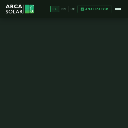
🧮 ANALIZATOR
PL
EN
DE