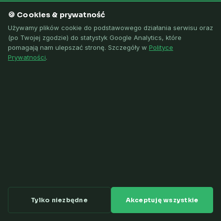
🍪 Cookies & prywatność
Kompleksowe projekty i budowa magazynów energii BESS
oraz farm fotowoltaicznych — od dokumentacji
Używamy plików cookie do podstawowego działania serwisu oraz
(po Twojej zgodzie) do statystyk Google Analytics, które
środowiskowej po uruchomienie EMS. 1000+ projektów w
pomagają nam ulepszać stronę. Szczegóły w
Polityce
Polsce, Holandii, Wielkiej Brytanii i Katarze.
Prywatności
.
⚡ MAGAZYNY ENERGII BESS
1000+ projektów
Zapytaj o wycenę
BESS: 100+ uzgodnień OSD — w trakcie realizacji
W realizacji: Poznań 150 MW PV + 150 MW BESS
Farmy PV do 80 MWp · Holandia, UK, Katar
SEP E/D · UDT · Uprawnienia budowlane
Tylko niezbędne
Akceptuję wszystkie