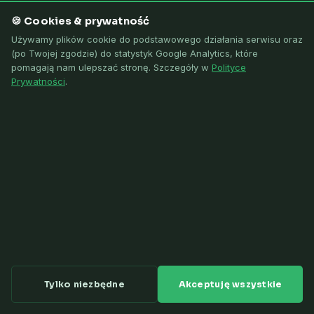
🍪 Cookies & prywatność
Kompleksowe projekty i budowa magazynów energii BESS
oraz farm fotowoltaicznych — od dokumentacji
Używamy plików cookie do podstawowego działania serwisu oraz
(po Twojej zgodzie) do statystyk Google Analytics, które
środowiskowej po uruchomienie EMS. 1000+ projektów w
pomagają nam ulepszać stronę. Szczegóły w
Polityce
Polsce, Holandii, Wielkiej Brytanii i Katarze.
Prywatności
.
⚡ MAGAZYNY ENERGII BESS
1000+ projektów
Zapytaj o wycenę
BESS: 100+ uzgodnień OSD — w trakcie realizacji
W realizacji: Poznań 150 MW PV + 150 MW BESS
Farmy PV do 80 MWp · Holandia, UK, Katar
SEP E/D · UDT · Uprawnienia budowlane
Tylko niezbędne
Akceptuję wszystkie