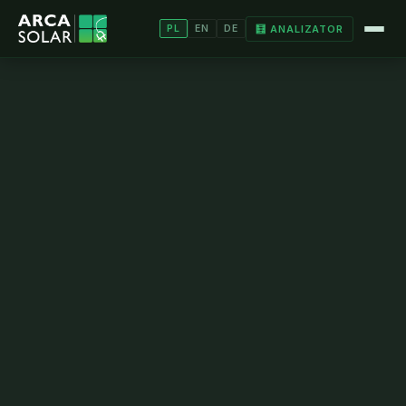
🧮 ANALIZATOR
PL
EN
DE